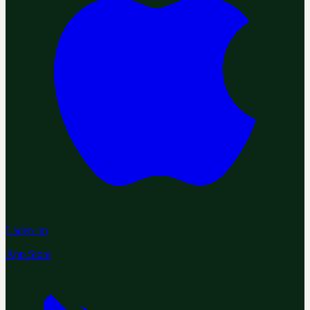
Laden im
App Store