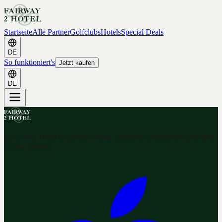
Startseite
Alle Partner
Golfclubs
Hotels
Special Deals
DE
So funktioniert's
Jetzt kaufen
DE
Ihr Golf & Hotel Gutschein-Portal. Hunderte Gutscheine nach dem
2-for-1 Prinzip.