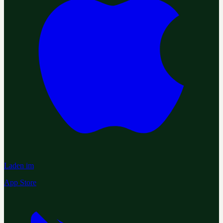
Laden im
App Store