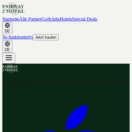
Startseite
Alle Partner
Golfclubs
Hotels
Special Deals
DE
So funktioniert's
Jetzt kaufen
DE
Ihr Golf & Hotel Gutschein-Portal. Hunderte Gutscheine nach dem
2-for-1 Prinzip.