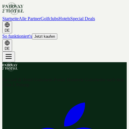
Startseite
Alle Partner
Golfclubs
Hotels
Special Deals
DE
So funktioniert's
Jetzt kaufen
DE
Ihr Golf & Hotel Gutschein-Portal. Hunderte Gutscheine nach dem
2-for-1 Prinzip.