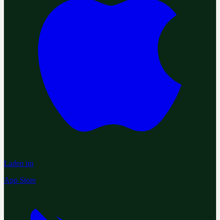
Laden im
App Store