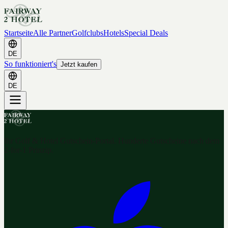
Startseite
Alle Partner
Golfclubs
Hotels
Special Deals
DE
So funktioniert's
Jetzt kaufen
DE
Ihr Golf & Hotel Gutschein-Portal. Hunderte Gutscheine nach dem
2-for-1 Prinzip.