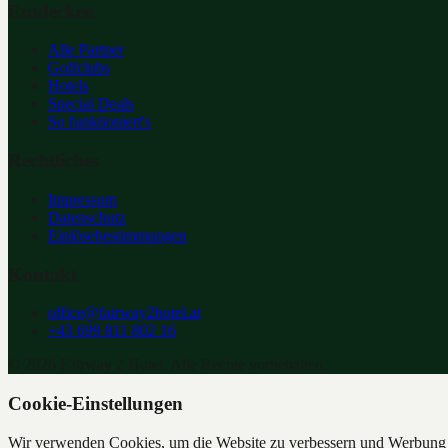
Entdecken
Alle Partner
Golfclubs
Hotels
Special Deals
So funktioniert's
Rechtliches
Impressum
Datenschutz
Einlösebestimmungen
Kontakt
office@fairway2hotel.at
+43 699 811 802 16
©
2026
Fairway 2 Hotel. Alle Rechte vorbehalten.
Cookie-Einstellungen
Wir verwenden Cookies, um die Website zu verbessern und Werbung z