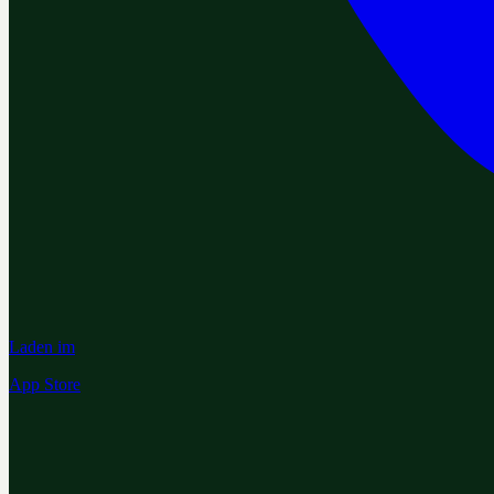
Laden im
App Store