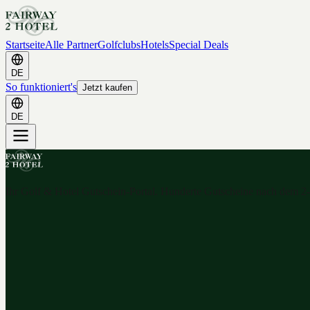
Startseite
Alle Partner
Golfclubs
Hotels
Special Deals
DE
So funktioniert's
Jetzt kaufen
DE
Ihr Golf & Hotel Gutschein-Portal. Hunderte Gutscheine nach dem 2-f