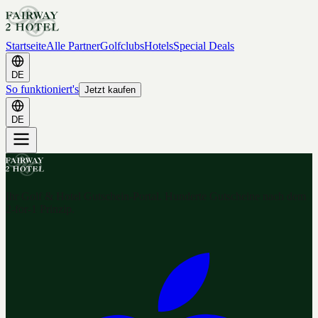
Startseite
Alle Partner
Golfclubs
Hotels
Special Deals
DE
So funktioniert's
Jetzt kaufen
DE
Ihr Golf & Hotel Gutschein-Portal. Hunderte Gutscheine nach dem
2-for-1 Prinzip.