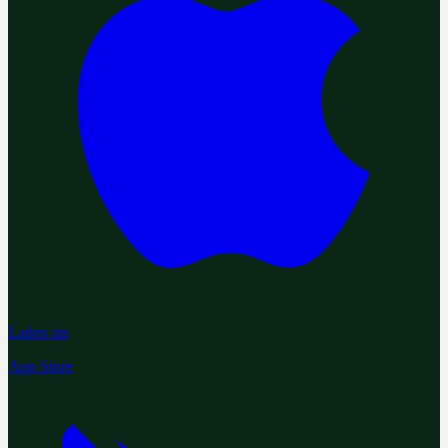
Laden im
App Store