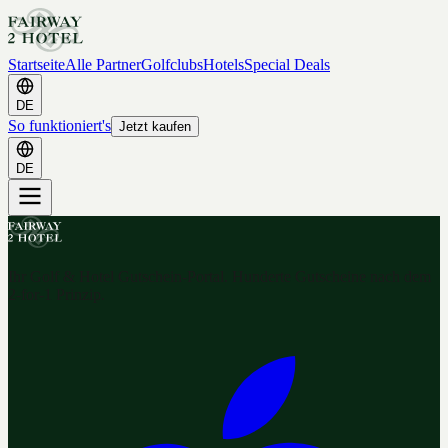
Startseite
Alle Partner
Golfclubs
Hotels
Special Deals
DE
So funktioniert's
Jetzt kaufen
DE
Ihr Golf & Hotel Gutschein-Portal. Hunderte Gutscheine nach dem
2-for-1 Prinzip.