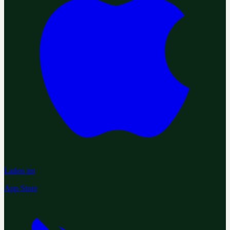
Laden im
App Store