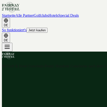
Startseite
Alle Partner
Golfclubs
Hotels
Special Deals
DE
So funktioniert's
Jetzt kaufen
DE
Ihr Golf & Hotel Gutschein-Portal. Hunderte Gutscheine nach dem 2-f