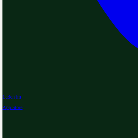
Laden im
App Store