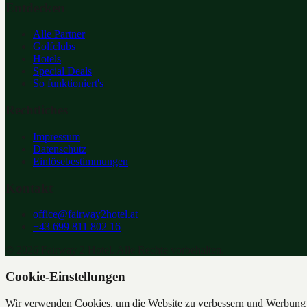
Entdecken
Alle Partner
Golfclubs
Hotels
Special Deals
So funktioniert's
Rechtliches
Impressum
Datenschutz
Einlösebestimmungen
Kontakt
office@fairway2hotel.at
+43 699 811 802 16
©
2026
Fairway 2 Hotel. Alle Rechte vorbehalten.
Cookie-Einstellungen
Wir verwenden Cookies, um die Website zu verbessern und Werbung z