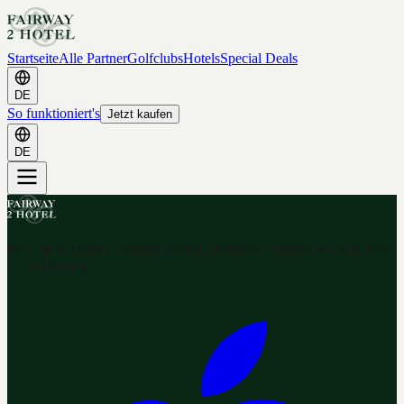
Startseite
Alle Partner
Golfclubs
Hotels
Special Deals
DE
So funktioniert's
Jetzt kaufen
DE
Ihr Golf & Hotel Gutschein-Portal. Hunderte Gutscheine nach dem
2-for-1 Prinzip.