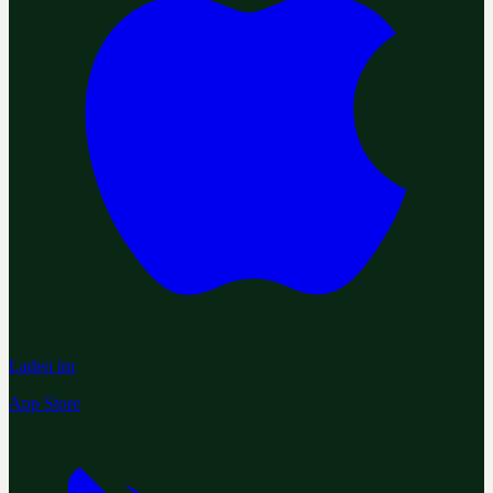
Laden im
App Store