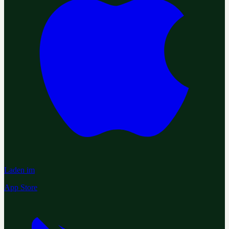
Laden im
App Store