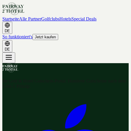
Startseite
Alle Partner
Golfclubs
Hotels
Special Deals
DE
So funktioniert's
Jetzt kaufen
DE
Ihr Golf & Hotel Gutschein-Portal. Hunderte Gutscheine nach dem
2-for-1 Prinzip.