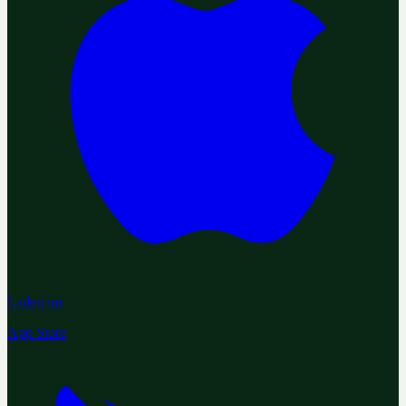
Laden im
App Store