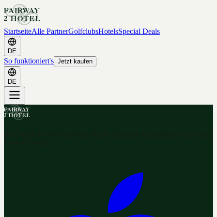
Startseite
Alle Partner
Golfclubs
Hotels
Special Deals
DE
So funktioniert's
Jetzt kaufen
DE
Ihr Golf & Hotel Gutschein-Portal. Hunderte Gutscheine nach dem
2-for-1 Prinzip.