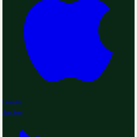
Laden im
App Store