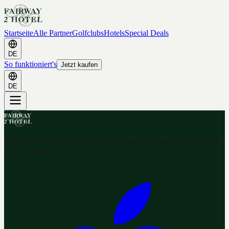
Startseite
Alle Partner
Golfclubs
Hotels
Special Deals
DE
So funktioniert's
Jetzt kaufen
DE
Ihr Golf & Hotel Gutschein-Portal. Hunderte Gutscheine nach dem
2-for-1 Prinzip.