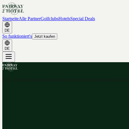
Startseite
Alle Partner
Golfclubs
Hotels
Special Deals
DE
So funktioniert's
Jetzt kaufen
DE
Ihr Golf & Hotel Gutschein-Portal. Hunderte Gutscheine nach dem 2-f