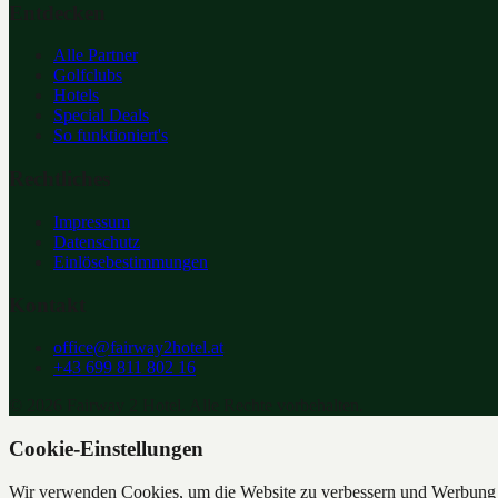
Entdecken
Alle Partner
Golfclubs
Hotels
Special Deals
So funktioniert's
Rechtliches
Impressum
Datenschutz
Einlösebestimmungen
Kontakt
office@fairway2hotel.at
+43 699 811 802 16
©
2026
Fairway 2 Hotel. Alle Rechte vorbehalten.
Cookie-Einstellungen
Wir verwenden Cookies, um die Website zu verbessern und Werbung z