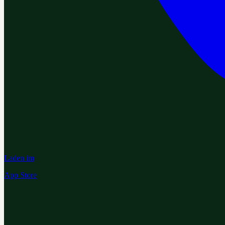
Laden im
App Store