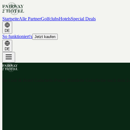
Startseite
Alle Partner
Golfclubs
Hotels
Special Deals
DE
So funktioniert's
Jetzt kaufen
DE
Ihr Golf & Hotel Gutschein-Portal. Hunderte Gutscheine nach dem 2-f