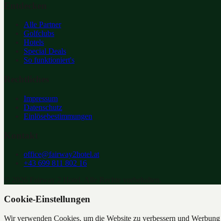
Entdecken
Alle Partner
Golfclubs
Hotels
Special Deals
So funktioniert's
Rechtliches
Impressum
Datenschutz
Einlösebestimmungen
Kontakt
office@fairway2hotel.at
+43 699 811 802 16
©
2026
Fairway 2 Hotel. Alle Rechte vorbehalten.
Cookie-Einstellungen
Wir verwenden Cookies, um die Website zu verbessern und Werbung z