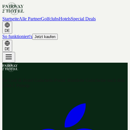
Startseite
Alle Partner
Golfclubs
Hotels
Special Deals
DE
So funktioniert's
Jetzt kaufen
DE
Ihr Golf & Hotel Gutschein-Portal. Hunderte Gutscheine nach dem
2-for-1 Prinzip.