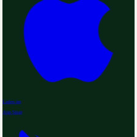
Laden im
App Store