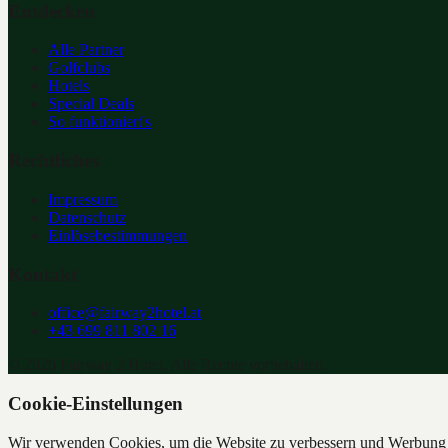
Entdecken
Alle Partner
Golfclubs
Hotels
Special Deals
So funktioniert's
Rechtliches
Impressum
Datenschutz
Einlösebestimmungen
Kontakt
office@fairway2hotel.at
+43 699 811 802 16
©
2026
Fairway 2 Hotel. Alle Rechte vorbehalten.
Cookie-Einstellungen
Wir verwenden Cookies, um die Website zu verbessern und Werbung z