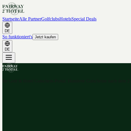
Startseite
Alle Partner
Golfclubs
Hotels
Special Deals
DE
So funktioniert's
Jetzt kaufen
DE
Ihr Golf & Hotel Gutschein-Portal. Hunderte Gutscheine nach dem 2-f