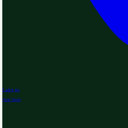
Laden im
App Store