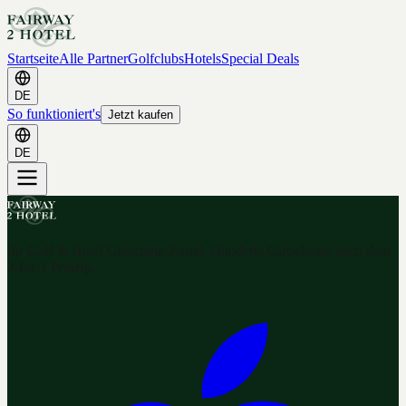
Startseite
Alle Partner
Golfclubs
Hotels
Special Deals
DE
So funktioniert's
Jetzt kaufen
DE
Ihr Golf & Hotel Gutschein-Portal. Hunderte Gutscheine nach dem
2-for-1 Prinzip.