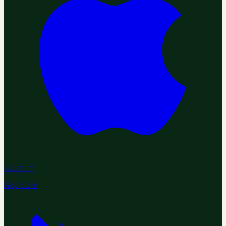
Laden im
App Store