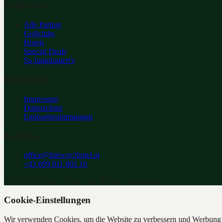
Entdecken
Alle Partner
Golfclubs
Hotels
Special Deals
So funktioniert's
Rechtliches
Impressum
Datenschutz
Einlösebestimmungen
Kontakt
office@fairway2hotel.at
+43 699 811 802 16
©
2026
Fairway 2 Hotel. Alle Rechte vorbehalten.
Cookie-Einstellungen
Wir verwenden Cookies, um die Website zu verbessern und Werbung z