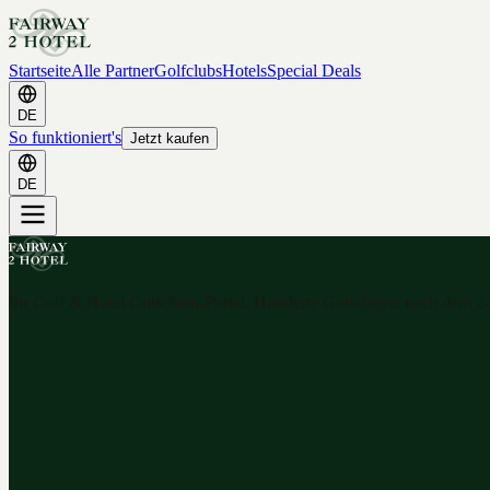
Startseite
Alle Partner
Golfclubs
Hotels
Special Deals
DE
So funktioniert's
Jetzt kaufen
DE
Ihr Golf & Hotel Gutschein-Portal. Hunderte Gutscheine nach dem 2-f