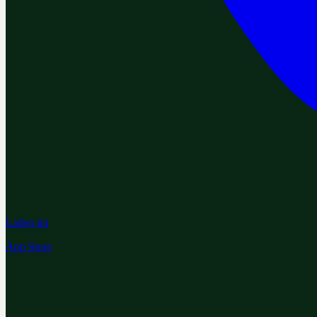
Laden im
App Store