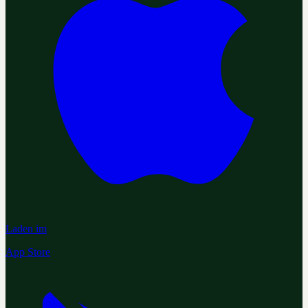
Laden im
App Store