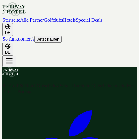
Startseite
Alle Partner
Golfclubs
Hotels
Special Deals
DE
So funktioniert's
Jetzt kaufen
DE
Ihr Golf & Hotel Gutschein-Portal. Hunderte Gutscheine nach dem
2-for-1 Prinzip.