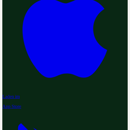
Laden im
App Store