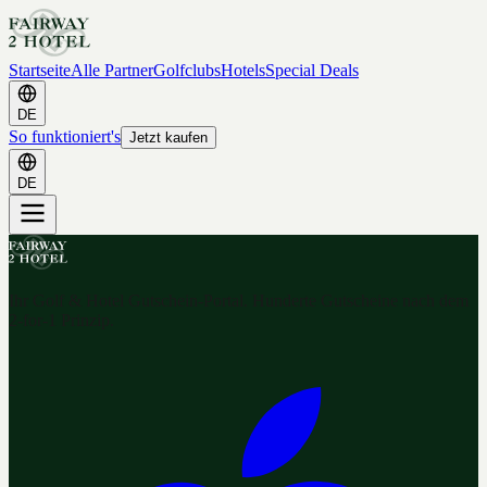
Startseite
Alle Partner
Golfclubs
Hotels
Special Deals
DE
So funktioniert's
Jetzt kaufen
DE
Ihr Golf & Hotel Gutschein-Portal. Hunderte Gutscheine nach dem
2-for-1 Prinzip.