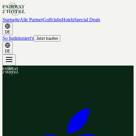
Startseite
Alle Partner
Golfclubs
Hotels
Special Deals
DE
So funktioniert's
Jetzt kaufen
DE
Ihr Golf & Hotel Gutschein-Portal. Hunderte Gutscheine nach dem
2-for-1 Prinzip.