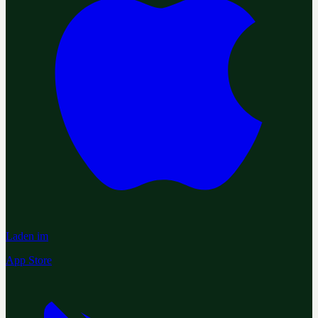
Laden im
App Store