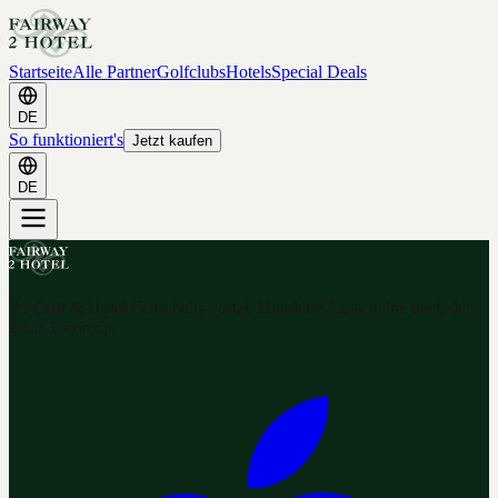
Startseite
Alle Partner
Golfclubs
Hotels
Special Deals
DE
So funktioniert's
Jetzt kaufen
DE
Ihr Golf & Hotel Gutschein-Portal. Hunderte Gutscheine nach dem
2-for-1 Prinzip.