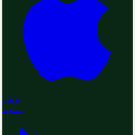
Laden im
App Store