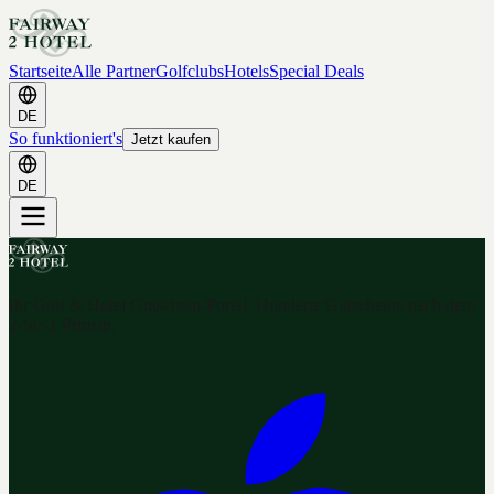
Startseite
Alle Partner
Golfclubs
Hotels
Special Deals
DE
So funktioniert's
Jetzt kaufen
DE
Ihr Golf & Hotel Gutschein-Portal. Hunderte Gutscheine nach dem
2-for-1 Prinzip.