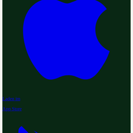
Laden im
App Store