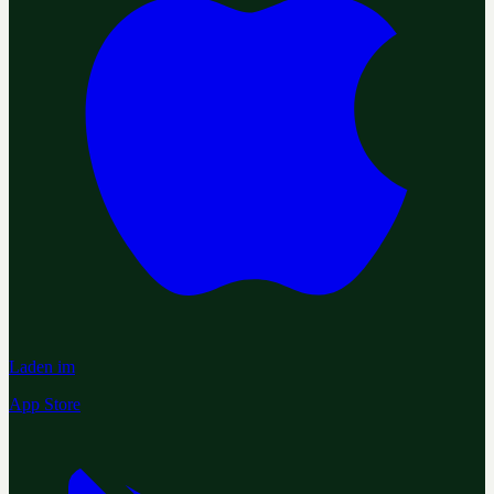
Laden im
App Store