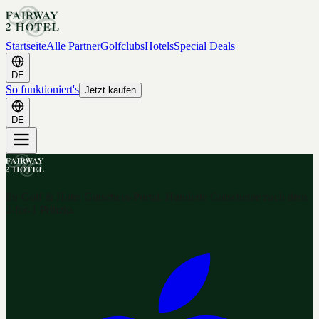
Startseite
Alle Partner
Golfclubs
Hotels
Special Deals
DE
So funktioniert's
Jetzt kaufen
DE
Ihr Golf & Hotel Gutschein-Portal. Hunderte Gutscheine nach dem
2-for-1 Prinzip.