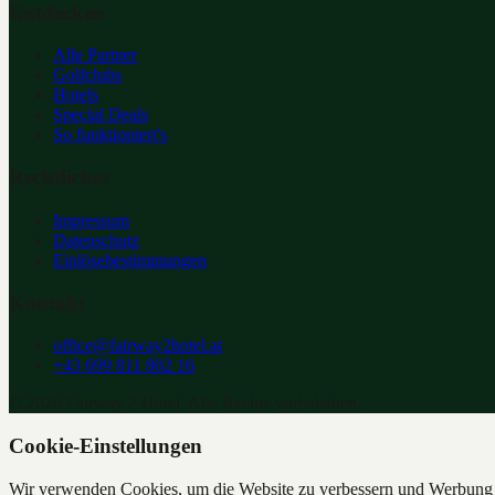
Entdecken
Alle Partner
Golfclubs
Hotels
Special Deals
So funktioniert's
Rechtliches
Impressum
Datenschutz
Einlösebestimmungen
Kontakt
office@fairway2hotel.at
+43 699 811 802 16
©
2026
Fairway 2 Hotel. Alle Rechte vorbehalten.
Cookie-Einstellungen
Wir verwenden Cookies, um die Website zu verbessern und Werbung z