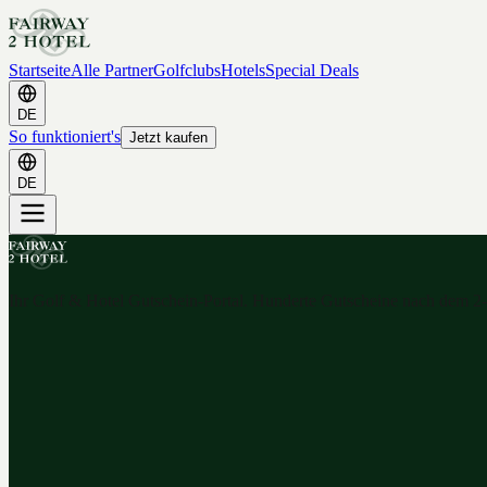
Startseite
Alle Partner
Golfclubs
Hotels
Special Deals
DE
So funktioniert's
Jetzt kaufen
DE
Ihr Golf & Hotel Gutschein-Portal. Hunderte Gutscheine nach dem 2-f