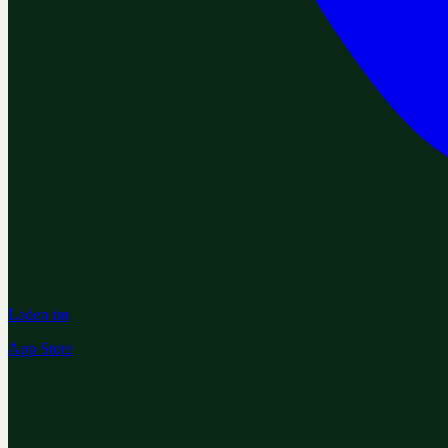
Laden im
App Store