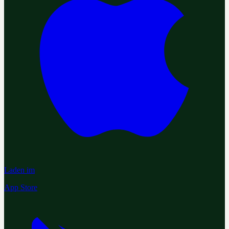
Laden im
App Store