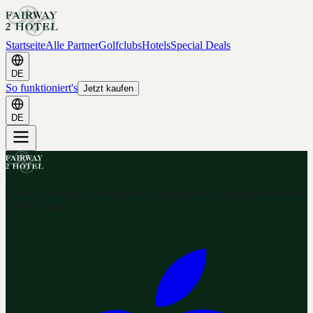
Startseite
Alle Partner
Golfclubs
Hotels
Special Deals
DE
So funktioniert's
Jetzt kaufen
DE
Ihr Golf & Hotel Gutschein-Portal. Hunderte Gutscheine nach dem
2-for-1 Prinzip.