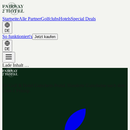
Startseite
Alle Partner
Golfclubs
Hotels
Special Deals
DE
So funktioniert's
Jetzt kaufen
DE
Lade Inhalt …
Ihr Golf & Hotel Gutschein-Portal. Hunderte Gutscheine nach dem
2-for-1 Prinzip.