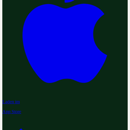
Laden im
App Store