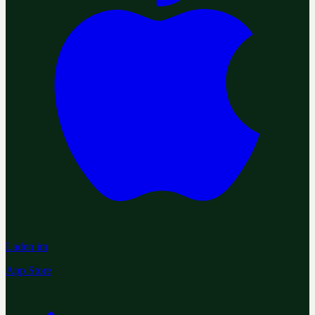
Laden im
App Store