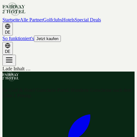
Startseite
Alle Partner
Golfclubs
Hotels
Special Deals
DE
So funktioniert's
Jetzt kaufen
DE
Lade Inhalt …
Ihr Golf & Hotel Gutschein-Portal. Hunderte Gutscheine nach dem
2-for-1 Prinzip.