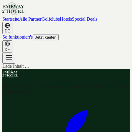
Startseite
Alle Partner
Golfclubs
Hotels
Special Deals
DE
So funktioniert's
Jetzt kaufen
DE
Lade Inhalt …
Ihr Golf & Hotel Gutschein-Portal. Hunderte Gutscheine nach dem
2-for-1 Prinzip.