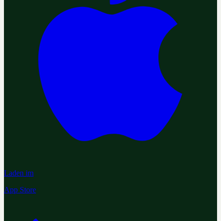
Laden im
App Store