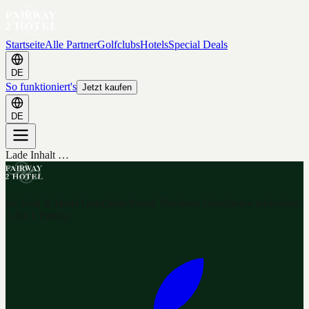
Startseite
Alle Partner
Golfclubs
Hotels
Special Deals
DE
So funktioniert's
Jetzt kaufen
DE
Lade Inhalt …
Ihr Golf & Hotel Gutschein-Portal. Hunderte Gutscheine nach dem
2-for-1 Prinzip.