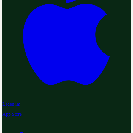
Laden im
App Store