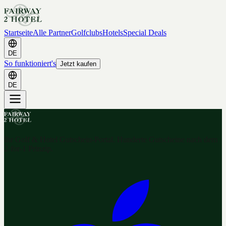
Startseite
Alle Partner
Golfclubs
Hotels
Special Deals
DE
So funktioniert's
Jetzt kaufen
DE
Ihr Golf & Hotel Gutschein-Portal. Hunderte Gutscheine nach dem
2-for-1 Prinzip.