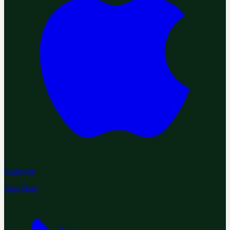
Laden im
App Store