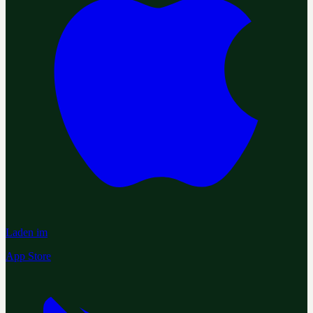
Laden im
App Store