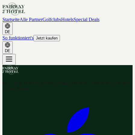
Startseite
Alle Partner
Golfclubs
Hotels
Special Deals
DE
So funktioniert's
Jetzt kaufen
DE
Ihr Golf & Hotel Gutschein-Portal. Hunderte Gutscheine nach dem
2-for-1 Prinzip.