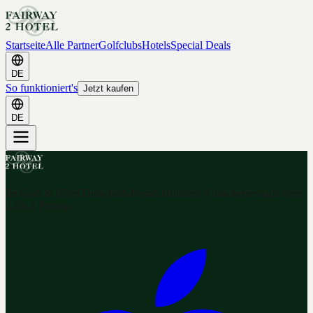
Startseite
Alle Partner
Golfclubs
Hotels
Special Deals
DE
So funktioniert's
Jetzt kaufen
DE
Ihr Golf & Hotel Gutschein-Portal. Hunderte Gutscheine nach dem
2-for-1 Prinzip.