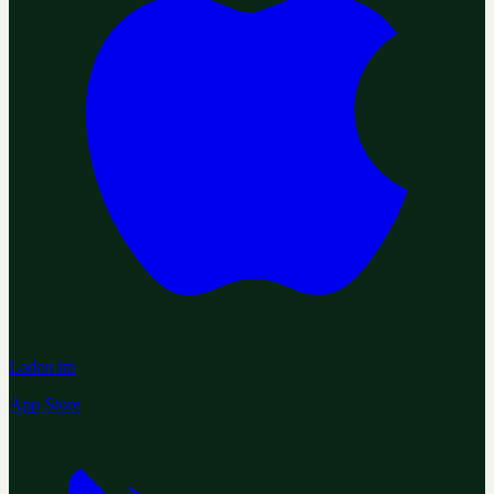
Laden im
App Store