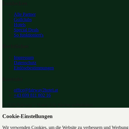
Entdecken
Alle Partner
Golfclubs
Hotels
Special Deals
So funktioniert's
Rechtliches
Impressum
Datenschutz
Einlösebestimmungen
Kontakt
office@fairway2hotel.at
+43 699 811 802 16
©
2026
Fairway 2 Hotel. Alle Rechte vorbehalten.
Cookie-Einstellungen
Wir verwenden Cookies, um die Website zu verbessern und Werbung z