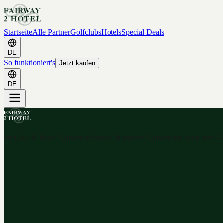
Startseite
Alle Partner
Golfclubs
Hotels
Special Deals
DE
So funktioniert's
Jetzt kaufen
DE
Ihr Golf & Hotel Gutschein-Portal. Hunderte Gutscheine nach dem 2-f