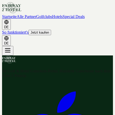
Startseite
Alle Partner
Golfclubs
Hotels
Special Deals
DE
So funktioniert's
Jetzt kaufen
DE
Ihr Golf & Hotel Gutschein-Portal. Hunderte Gutscheine nach dem
2-for-1 Prinzip.