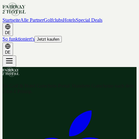
Startseite
Alle Partner
Golfclubs
Hotels
Special Deals
DE
So funktioniert's
Jetzt kaufen
DE
Ihr Golf & Hotel Gutschein-Portal. Hunderte Gutscheine nach dem
2-for-1 Prinzip.