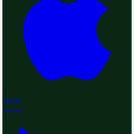
Laden im
App Store