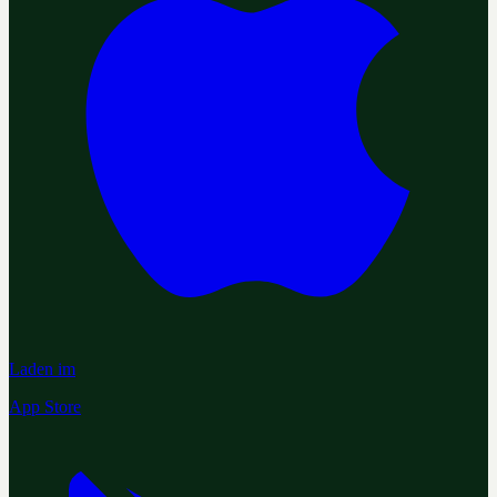
Laden im
App Store