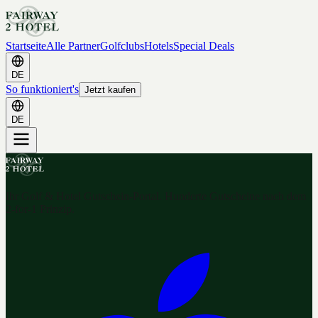
Startseite
Alle Partner
Golfclubs
Hotels
Special Deals
DE
So funktioniert's
Jetzt kaufen
DE
Ihr Golf & Hotel Gutschein-Portal. Hunderte Gutscheine nach dem
2-for-1 Prinzip.