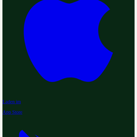
Laden im
App Store