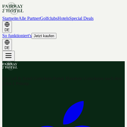
Startseite
Alle Partner
Golfclubs
Hotels
Special Deals
DE
So funktioniert's
Jetzt kaufen
DE
Ihr Golf & Hotel Gutschein-Portal. Hunderte Gutscheine nach dem
2-for-1 Prinzip.