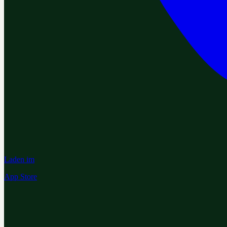
Laden im
App Store