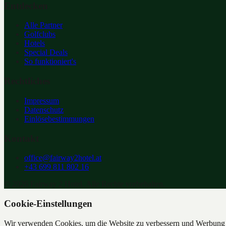
Entdecken
Alle Partner
Golfclubs
Hotels
Special Deals
So funktioniert's
Rechtliches
Impressum
Datenschutz
Einlösebestimmungen
Kontakt
office@fairway2hotel.at
+43 699 811 802 16
©
2026
Fairway 2 Hotel. Alle Rechte vorbehalten.
Cookie-Einstellungen
Wir verwenden Cookies, um die Website zu verbessern und Werbung z