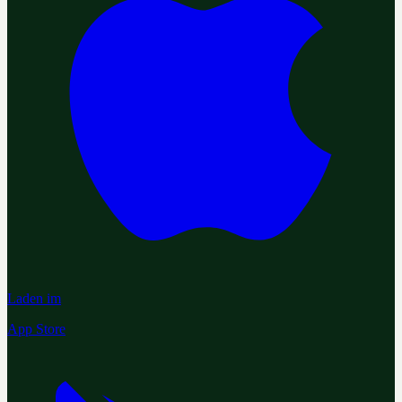
Laden im
App Store