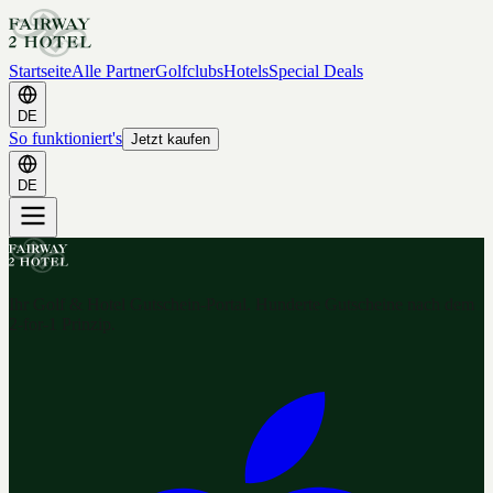
Startseite
Alle Partner
Golfclubs
Hotels
Special Deals
DE
So funktioniert's
Jetzt kaufen
DE
Ihr Golf & Hotel Gutschein-Portal. Hunderte Gutscheine nach dem
2-for-1 Prinzip.