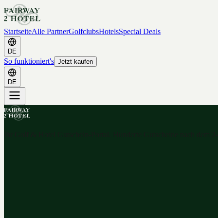
Startseite
Alle Partner
Golfclubs
Hotels
Special Deals
DE
So funktioniert's
Jetzt kaufen
DE
Ihr Golf & Hotel Gutschein-Portal. Hunderte Gutscheine nach dem 2-f