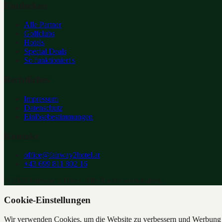
Entdecken
Alle Partner
Golfclubs
Hotels
Special Deals
So funktioniert's
Rechtliches
Impressum
Datenschutz
Einlösebestimmungen
Kontakt
office@fairway2hotel.at
+43 699 811 802 16
©
2026
Fairway 2 Hotel. Alle Rechte vorbehalten.
Cookie-Einstellungen
Wir verwenden Cookies, um die Website zu verbessern und Werbung z