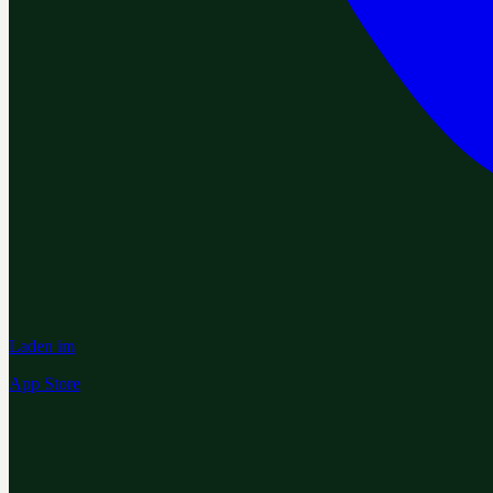
Laden im
App Store