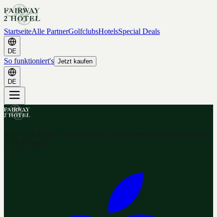
Startseite
Alle Partner
Golfclubs
Hotels
Special Deals
DE
So funktioniert's
Jetzt kaufen
DE
Ihr Golf & Hotel Gutschein-Portal. Hunderte Gutscheine nach dem
2-for-1 Prinzip.