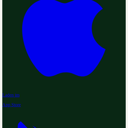
Laden im
App Store