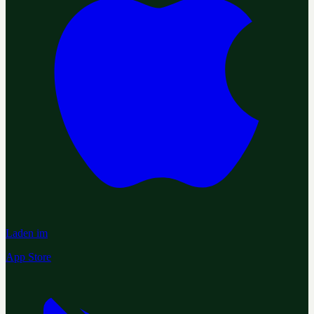
Laden im
App Store