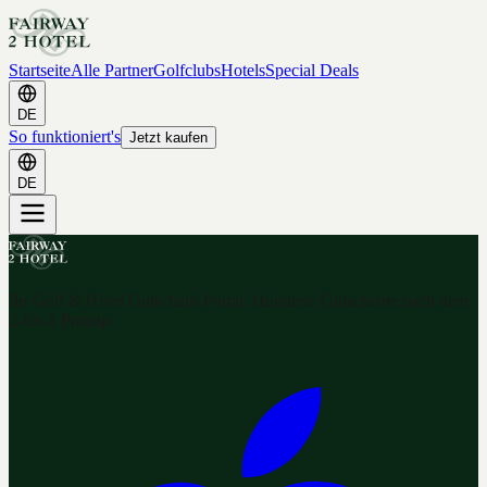
Startseite
Alle Partner
Golfclubs
Hotels
Special Deals
DE
So funktioniert's
Jetzt kaufen
DE
Ihr Golf & Hotel Gutschein-Portal. Hunderte Gutscheine nach dem
2-for-1 Prinzip.