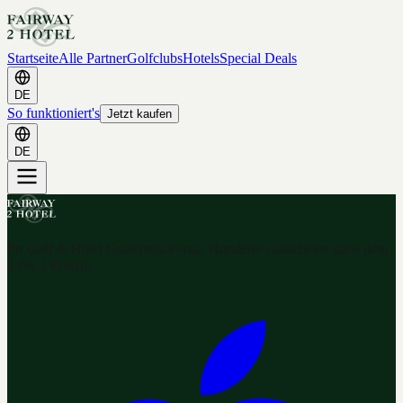
Startseite
Alle Partner
Golfclubs
Hotels
Special Deals
DE
So funktioniert's
Jetzt kaufen
DE
Ihr Golf & Hotel Gutschein-Portal. Hunderte Gutscheine nach dem
2-for-1 Prinzip.