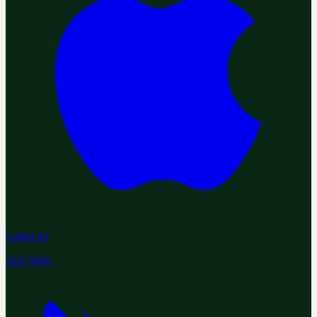
Laden im
App Store