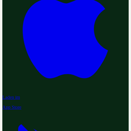
Laden im
App Store