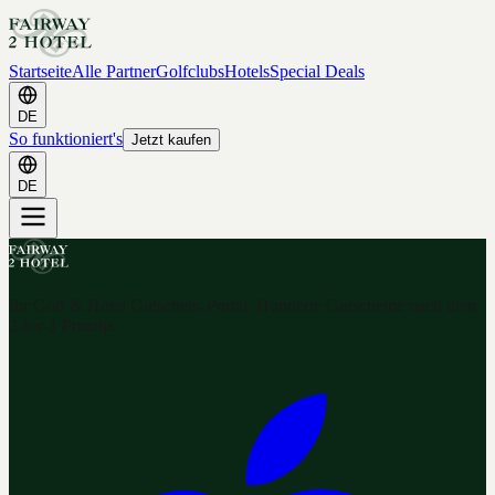
Startseite
Alle Partner
Golfclubs
Hotels
Special Deals
DE
So funktioniert's
Jetzt kaufen
DE
Ihr Golf & Hotel Gutschein-Portal. Hunderte Gutscheine nach dem
2-for-1 Prinzip.