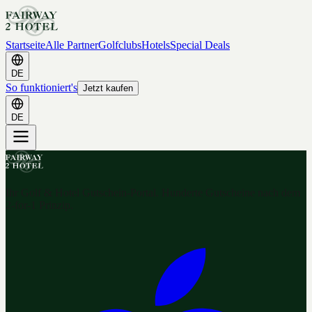
Startseite
Alle Partner
Golfclubs
Hotels
Special Deals
DE
So funktioniert's
Jetzt kaufen
DE
Ihr Golf & Hotel Gutschein-Portal. Hunderte Gutscheine nach dem
2-for-1 Prinzip.