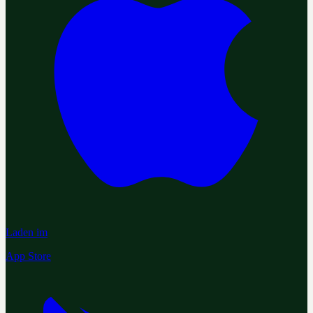
Laden im
App Store