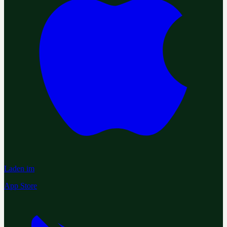
Laden im
App Store