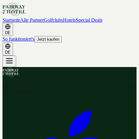
Startseite
Alle Partner
Golfclubs
Hotels
Special Deals
DE
So funktioniert's
Jetzt kaufen
DE
Ihr Golf & Hotel Gutschein-Portal. Hunderte Gutscheine nach dem
2-for-1 Prinzip.