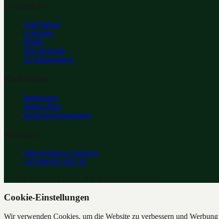
Entdecken
Alle Partner
Golfclubs
Hotels
Special Deals
So funktioniert's
Rechtliches
Impressum
Datenschutz
Einlösebestimmungen
Kontakt
office@fairway2hotel.at
+43 699 811 802 16
©
2026
Fairway 2 Hotel. Alle Rechte vorbehalten.
Cookie-Einstellungen
Wir verwenden Cookies, um die Website zu verbessern und Werbung z