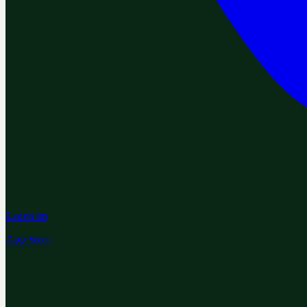
Laden im
App Store