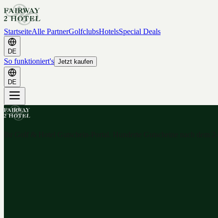
Startseite
Alle Partner
Golfclubs
Hotels
Special Deals
DE
So funktioniert's
Jetzt kaufen
DE
Ihr Golf & Hotel Gutschein-Portal. Hunderte Gutscheine nach dem 2-f