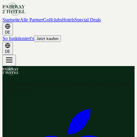
Startseite
Alle Partner
Golfclubs
Hotels
Special Deals
DE
So funktioniert's
Jetzt kaufen
DE
Ihr Golf & Hotel Gutschein-Portal. Hunderte Gutscheine nach dem
2-for-1 Prinzip.