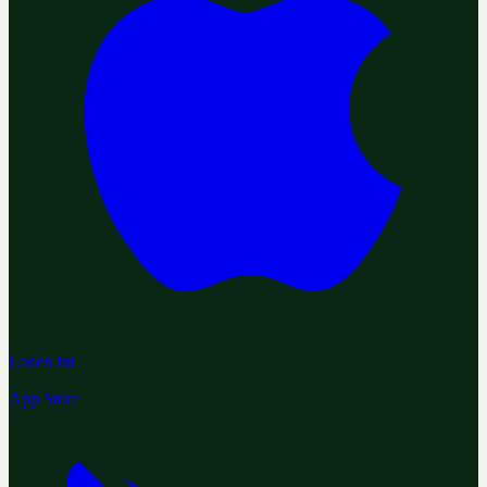
Laden im
App Store