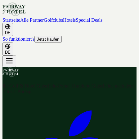
Startseite
Alle Partner
Golfclubs
Hotels
Special Deals
DE
So funktioniert's
Jetzt kaufen
DE
Ihr Golf & Hotel Gutschein-Portal. Hunderte Gutscheine nach dem
2-for-1 Prinzip.