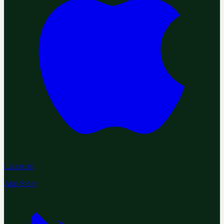
Laden im
App Store